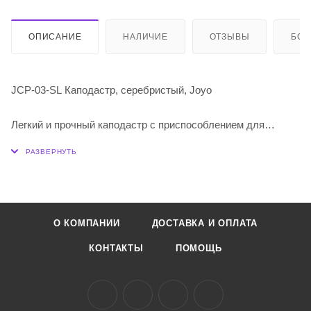
ОПИСАНИЕ
НАЛИЧИЕ
ОТЗЫВЫ
БО
JCP-03-SL Каподастр, серебристый, Joyo
Легкий и прочный каподастр с приспособлением для
извлечения фиксаторов струн.
Изготовлен из качественных материалов.
Силиконовые подушечки сильно прижимают струны, не
повреждая отделку инструмента.
Компактный, простой в использовании, управляется одной
О КОМПАНИИ
ДОСТАВКА И ОПЛАТА
рукой.
Для 6-струнных акустических и электрогитар.
КОНТАКТЫ
ПОМОЩЬ
Цвет: серебристый.