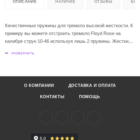
ОПИСАНИЕ
НАЛИЧИЕ
ОТЗЫВЫ
БО
Качественные пружины для тремоло высокой жесткости. К
примеру вы можете отстроить тремоло Floyd Rose на
калибре струн 10-46 используя лишь 2 пружины. Жесткие
пружины дают более резкий тон при работе рычагом.
Любителям плавных покачиваний рекомендуются пружины
средней жесткости.
Производство - Япония.
О КОМПАНИИ
ДОСТАВКА И ОПЛАТА
КОНТАКТЫ
ПОМОЩЬ