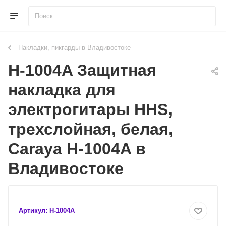
Накладки, пикгарды в Владивостоке
H-1004A Защитная
накладка для
электрогитары HHS,
трехслойная, белая,
Caraya H-1004A в
Владивостоке
Артикул:
H-1004A