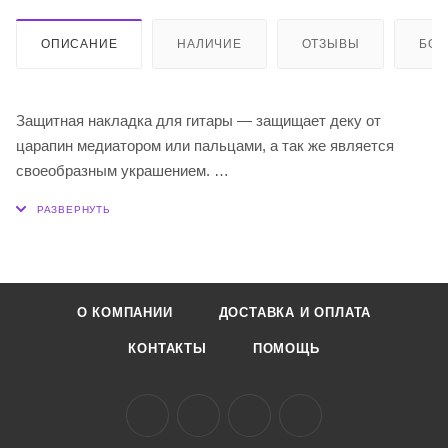
ОПИСАНИЕ
НАЛИЧИЕ
ОТЗЫВЫ
БО
Защитная накладка для гитары — защищает деку от
царапин медиатором или пальцами, а так же является
своеобразным украшением.
Имеет стандартный размер для классической гитары, для
установки на акустическую гитару может быть подрезана.
У неё есть еще одно название: гольпеадор — защитная
пленка или тонкая пластина из пластмассы, закрепленная
на верхней деке гитары; обычно под резонаторным
О КОМПАНИИ
ДОСТАВКА И ОПЛАТА
отверстием. Используется для исполнения приема гольпе,
удара по деке гитары безымянным или средним пальцем
КОНТАКТЫ
ПОМОЩЬ
правой руки.