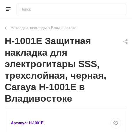
Накладки, пикгарды в Владивостоке
H-1001E Защитная
накладка для
электрогитары SSS,
трехслойная, черная,
Caraya H-1001E в
Владивостоке
Артикул:
H-1001E