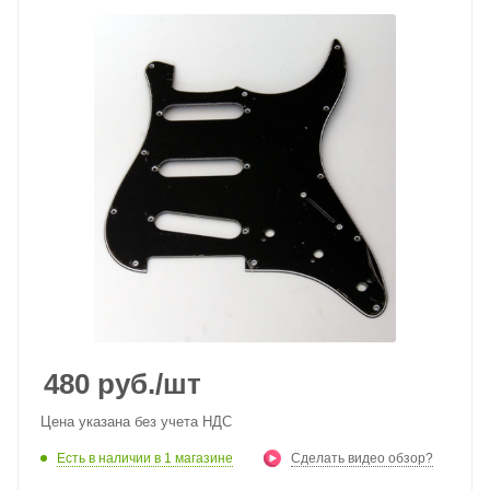
480
руб.
/шт
Цена указана без учета НДС
Есть в наличии
в 1 магазине
Сделать видео обзор?