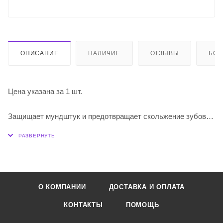
ОПИСАНИЕ
НАЛИЧИЕ
ОТЗЫВЫ
БО
Цена указана за 1 шт.
Защищает мундштук и предотвращает скольжение зубов.
Подходит для мундштуков кларнетов и саксофонов.
Доступны в черной (толщина 0,8мм) и прозрачной (0,35мм)
версиях.
О КОМПАНИИ
ДОСТАВКА И ОПЛАТА
КОНТАКТЫ
ПОМОЩЬ